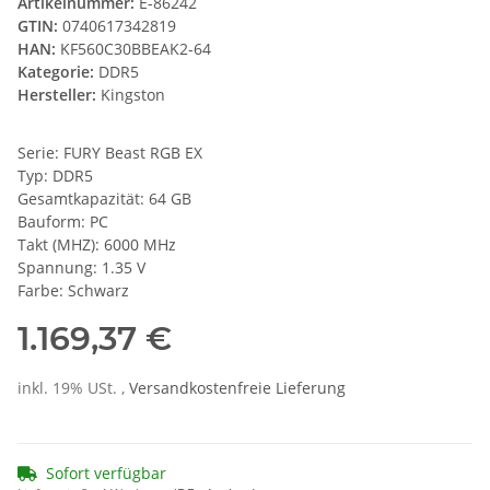
Artikelnummer:
E-86242
GTIN:
0740617342819
HAN:
KF560C30BBEAK2-64
Kategorie:
DDR5
Hersteller:
Kingston
Serie: FURY Beast RGB EX
Typ: DDR5
Gesamtkapazität: 64 GB
Bauform: PC
Takt (MHZ): 6000 MHz
Spannung: 1.35 V
Farbe: Schwarz
1.169,37 €
inkl. 19% USt. ,
Versandkostenfreie Lieferung
Sofort verfügbar