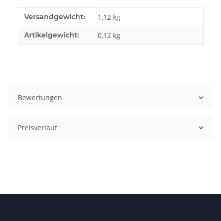
Produkteigenschaft
Wert
Versandgewicht:
1,12 kg
Artikelgewicht:
0,12
kg
Bewertungen
Preisverlauf