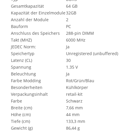
Gesamtkapazität
64 GB
Kapazität der Einzelmodule
32GB
Anzahl der Module
2
Bauform
PC
Anschluss des Speichers
288-pin DIMM
Takt (MHZ)
6000 MHz
JEDEC Norm:
Ja
Speichertyp
Unregistered (unbuffered)
Latenz (CL)
30
Spannung
1.35 V
Beleuchtung
Ja
Farbe Modding
Rot/Grün/Blau
Besonderheiten
Kühlkörper
Verpackungsinhalt
retail-kit
Farbe
Schwarz
Breite (cm)
7,66 mm
Höhe (cm)
44 mm
Tiefe (cm)
133,3 mm
Gewicht (g)
86,44 g