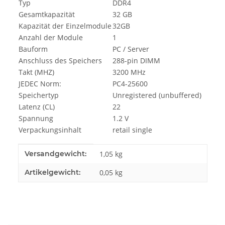
Typ
DDR4
Gesamtkapazität
32 GB
Kapazität der Einzelmodule
32GB
Anzahl der Module
1
Bauform
PC / Server
Anschluss des Speichers
288-pin DIMM
Takt (MHZ)
3200 MHz
JEDEC Norm:
PC4-25600
Speichertyp
Unregistered (unbuffered)
Latenz (CL)
22
Spannung
1.2 V
Verpackungsinhalt
retail single
Produkteigenschaft
Wert
Versandgewicht:
1,05 kg
Artikelgewicht:
0,05
kg