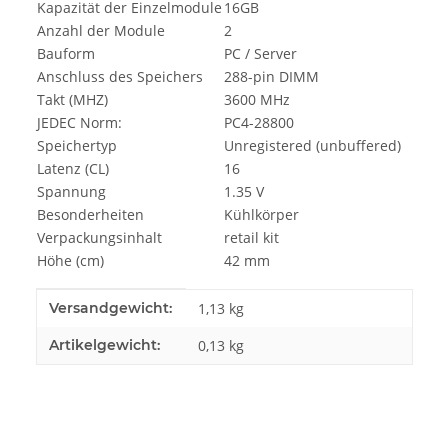
Kapazität der Einzelmodule
16GB
Anzahl der Module
2
Bauform
PC / Server
Anschluss des Speichers
288-pin DIMM
Takt (MHZ)
3600 MHz
JEDEC Norm:
PC4-28800
Speichertyp
Unregistered (unbuffered)
Latenz (CL)
16
Spannung
1.35 V
Besonderheiten
Kühlkörper
Verpackungsinhalt
retail kit
Höhe (cm)
42 mm
Produkteigenschaft
Wert
Versandgewicht:
1,13 kg
Artikelgewicht:
0,13
kg