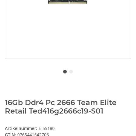
16Gb Ddr4 Pc 2666 Team Elite
Retail Ted416g2666c19-S01
Artikelnummer:
E-55180
GTIN:
0765441642706