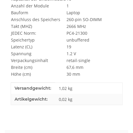
Anzahl der Module
1
Bauform
Laptop
Anschluss des Speichers
260-pin SO-DIMM
Takt (MHZ)
2666 MHz
JEDEC Norm:
PC4-21300
Speichertyp
unbuffered
Latenz (CL)
19
Spannung
1.2 V
Verpackungsinhalt
retail-single
Breite (cm)
67,6 mm
Höhe (cm)
30 mm
Produkteigenschaft
Wert
Versandgewicht:
1,02 kg
Artikelgewicht:
0,02
kg